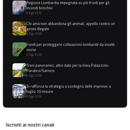
Regione Lombardia impegnata su più fronti per gli
incendi boschivi
6 Ago 2026
Chi ama non abbandona gli animali, appello contro un
gesto illegale
6 Ago 2026
Fondi per proteggere coltivazioni lombarde da insetti
nocivi
6 Ago 2026
Treni panoramici, altre date per la linea Palazzolo-
Paratico/Sarnico
6 Ago 2026
Si rafforza la strategia a sostegno delle imprese: a
luglio 10 misure
6 Ago 2026
Iscriviti ai nostri canali