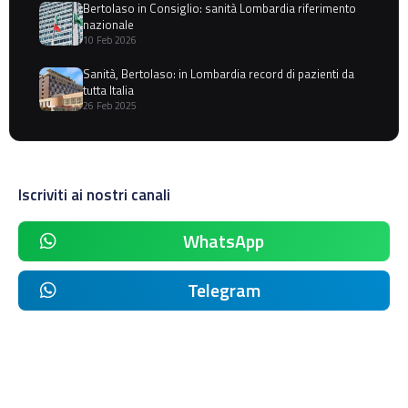
Bertolaso in Consiglio: sanità Lombardia riferimento
nazionale
10 Feb 2026
Sanità, Bertolaso: in Lombardia record di pazienti da
tutta Italia
26 Feb 2025
Iscriviti ai nostri canali
WhatsApp
Telegram