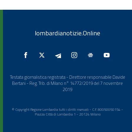
lombardianotizie.Online
Testata giornalistica registrata - Direttore responsabile Davide
Bertani - Reg. Trib. di Milano n° 14772/2019 del 7 novembre
2019
© Copyright Regione Lombardia tutti i diritti riservati - C.F. 80050050154 -
Piazza Città di Lombardia 1 - 20124 Milano