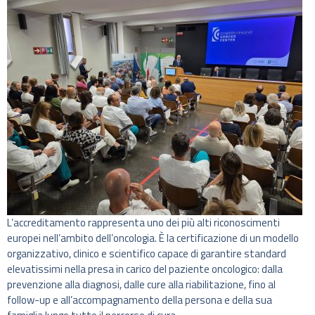
L’accreditamento rappresenta uno dei più alti riconoscimenti
europei nell’ambito dell’oncologia. È la certificazione di un modello
organizzativo, clinico e scientifico capace di garantire standard
elevatissimi nella presa in carico del paziente oncologico: dalla
prevenzione alla diagnosi, dalle cure alla riabilitazione, fino al
follow-up e all’accompagnamento della persona e della sua