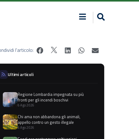
ndividi l'articolo:
Ultimi articoli
Regione Lombardia impegnata su più
fronti per gli incendi boschivi
6 Ago 2026
Chi ama non abbandona gli animali,
appello contro un gesto illegale
6 Ago 2026
Fondi per proteggere coltivazioni