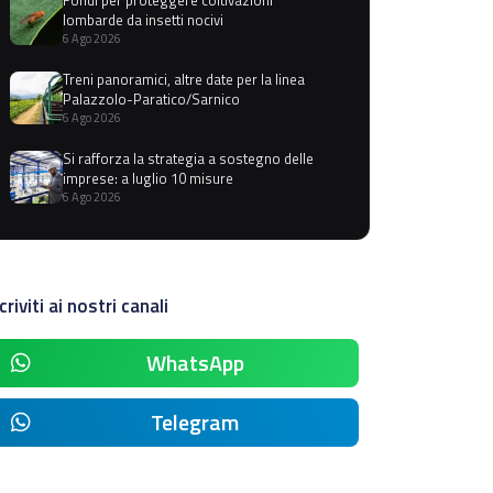
lombarde da insetti nocivi
6 Ago 2026
Treni panoramici, altre date per la linea
Palazzolo-Paratico/Sarnico
6 Ago 2026
Si rafforza la strategia a sostegno delle
imprese: a luglio 10 misure
6 Ago 2026
criviti ai nostri canali
WhatsApp
Telegram