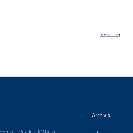
Successivo
Archivio
 Bertani - Reg. Trib. di Milano n°