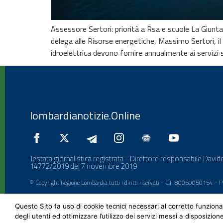
Assessore Sertori: priorità a Rsa e scuole La Giunt
delega alle Risorse energetiche, Massimo Sertori, il
idroelettrica devono fornire annualmente ai servizi su
lombardianotizie.Online
Testata giornalistica registrata - Direttore responsabile Davide
14772/2019 del 7 novembre 2019
© Copyright Regione Lombardia tutti i diritti riservati - C.F. 80050050154 -
Questo Sito fa uso di cookie tecnici necessari al corretto funziona
degli utenti ed ottimizzare l’utilizzo dei servizi messi a disposizion