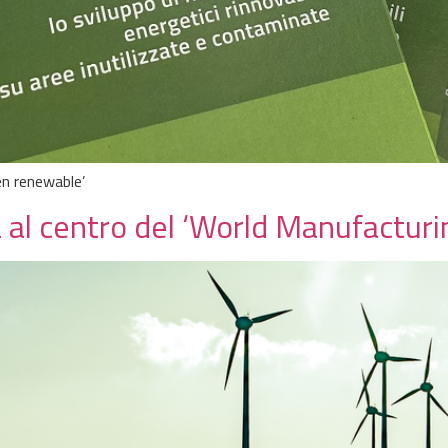
en renewable’
ma al centro del ‘World Manufactur