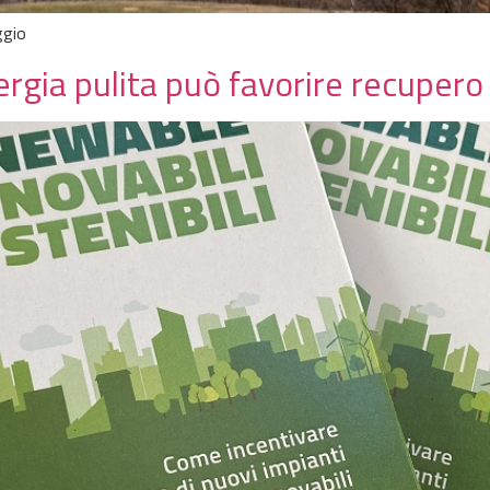
ggio
gia pulita può favorire recupero