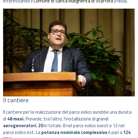
interessando il
Comune di Santa Margherita di Staffora
(Pavia).
Il cantiere
Il cantiere per la realizzazione del parco eolico avrebbe una durata
di
48 mesi.
Prevede, tra l’altro, l’installazione di grandi
aerogeneratori
,
20
in totale: 8 nel parco eolico ovest e 12 nel
parco eolico est. La
potenza nominale complessiva
è pari a
124