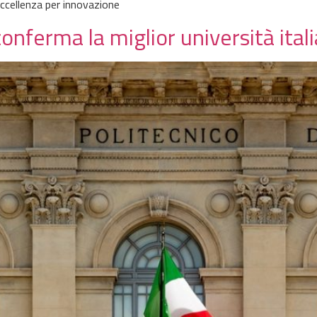
eccellenza per innovazione
 conferma la miglior università ital