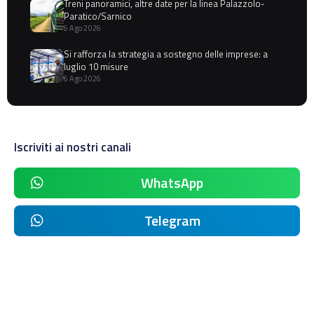
Treni panoramici, altre date per la linea Palazzolo-
Paratico/Sarnico
6 Ago 2026
Si rafforza la strategia a sostegno delle imprese: a
luglio 10 misure
6 Ago 2026
Iscriviti ai nostri canali
WhatsApp
Telegram