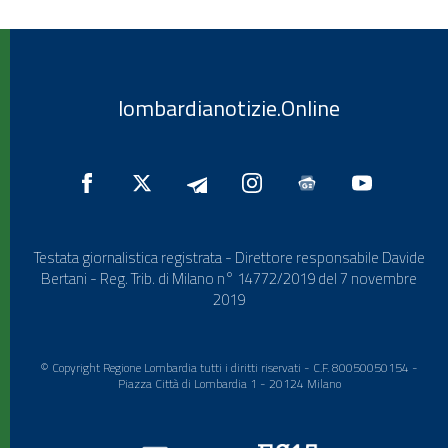
lombardianotizie.Online
Testata giornalistica registrata - Direttore responsabile Davide
Bertani - Reg. Trib. di Milano n° 14772/2019 del 7 novembre
2019
© Copyright Regione Lombardia tutti i diritti riservati - C.F. 80050050154 -
Piazza Città di Lombardia 1 - 20124 Milano