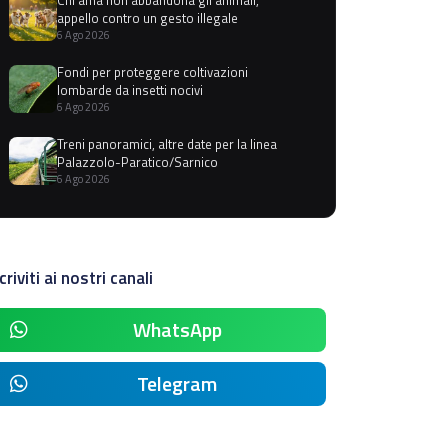
appello contro un gesto illegale
6 Ago 2026
Fondi per proteggere coltivazioni
lombarde da insetti nocivi
6 Ago 2026
Treni panoramici, altre date per la linea
Palazzolo-Paratico/Sarnico
6 Ago 2026
criviti ai nostri canali
WhatsApp
Telegram