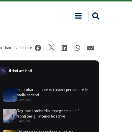
ndividi l'articolo:
Ultimi articoli
In Lombardia tante occasioni per vedere le
stelle cadenti
7 Ago 2026
Regione Lombardia impegnata su più
fronti per gli incendi boschivi
6 Ago 2026
Chi ama non abbandona gli animali,