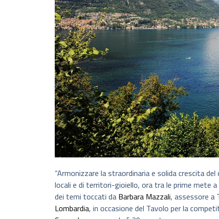
“Armonizzare la straordinaria e solida crescita del
locali e di territori-gioiello, ora tra le prime mete
dei temi toccati da
Barbara Mazzali
, assessore a 
Lombardia
, in occasione del Tavolo per la competi