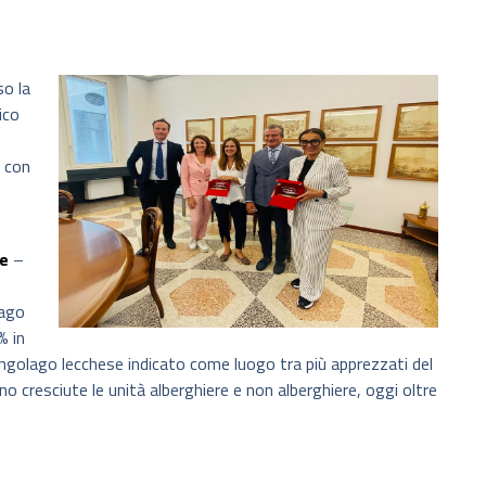
so la
ico
, con
le
–
lago
% in
Lungolago lecchese indicato come luogo tra più apprezzati del
ano cresciute le unità alberghiere e non alberghiere, oggi oltre