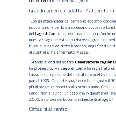
Como-Lecco
mercoledì 30 agosto.
Grandi numeri da ‘adattare’ al territorio
“Con gli stakeholder del territorio abbiamo condivi
soddisfazione per lo straordinario successo turist
del
Lago di Como
, in corso orami da anni. Anche in
questa stagione estiva ha riscosso grandi numeri
flussi di turisti da tutto il mondo, dagli Stati Uniti
all’Australia” ha affermato Mazzali.
“Stando ai dati del nostro
Osservatorio regiona
ha proseguito – il
Lago di Como
ha registrato un
tasso di occupazione delle strutture ricettive sul 
pari al 100%. Da parte sua, Lecco ha segnato il 30
più di presenze rispetto allo scorso anno. Con il 
Lario”. Non è, quindi, un caso che in quest’area “si
2.500, a riprova del boom di richieste di alloggio”.
Cittadini al centro