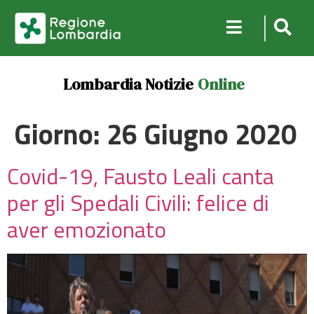
Lombardia Notizie
Online
Giorno:
26 Giugno 2020
Covid-19, Fausto Leali canta
per gli Spedali Civili: felice di
aver emozionato