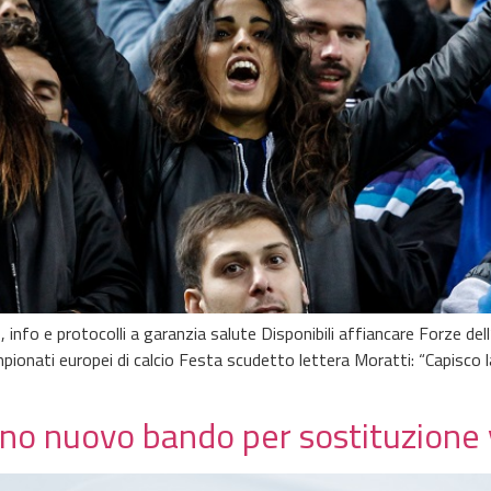
 info e protocolli a garanzia salute Disponibili affiancare Forze dell
onati europei di calcio Festa scudetto lettera Moratti: “Capisco la
o nuovo bando per sostituzione v