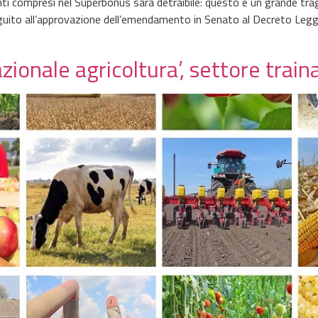
rventi compresi nel Superbonus sarà detraibile: questo è un grande tr
guito all’approvazione dell’emendamento in Senato al Decreto Legg
nazionale agricoltura’, settore trai