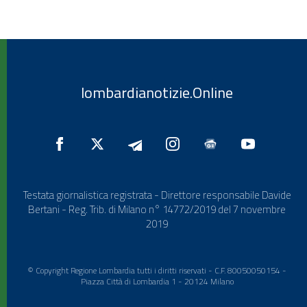
lombardianotizie.Online
Testata giornalistica registrata - Direttore responsabile Davide
Bertani - Reg. Trib. di Milano n° 14772/2019 del 7 novembre
2019
© Copyright Regione Lombardia tutti i diritti riservati - C.F. 80050050154 -
Piazza Città di Lombardia 1 - 20124 Milano