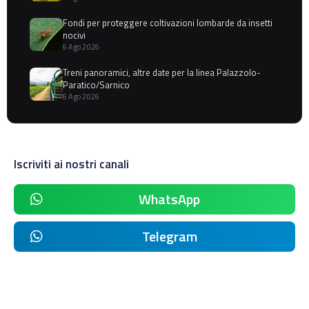
Fondi per proteggere coltivazioni lombarde da insetti
nocivi
6 Ago 2026
Treni panoramici, altre date per la linea Palazzolo-
Paratico/Sarnico
6 Ago 2026
Iscriviti ai nostri canali
WhatsApp
Telegram