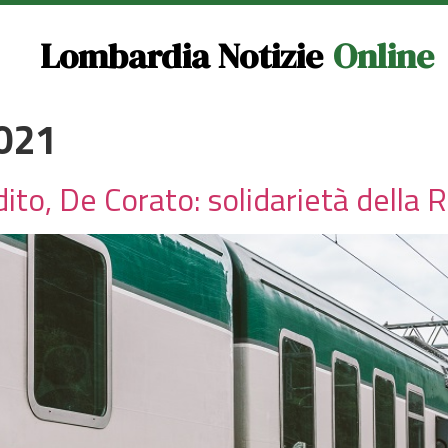
Lombardia Notizie
Online
021
to, De Corato: solidarietà della 