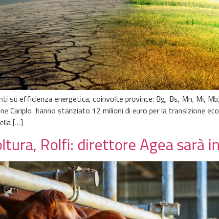
 su efficienza energetica, coinvolte province: Bg, Bs, Mn, Mi, Mb, P
Cariplo hanno stanziato 12 milioni di euro per la transizione ecol
ella […]
oltura, Rolfi: direttore Agea sarà