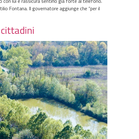
on lui e rassicura sentirlo già forte al telefono.
ilio Fontana. Il governatore aggiunge che “per il
cittadini