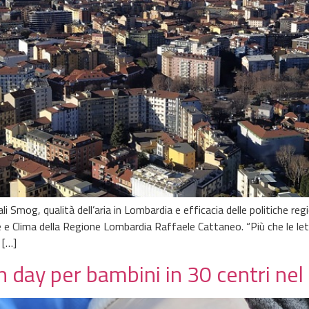
 Smog, qualità dell’aria in Lombardia e efficacia delle politiche regi
e e Clima della Regione Lombardia Raffaele Cattaneo. “Più che le let
 […]
n day per bambini in 30 centri ne