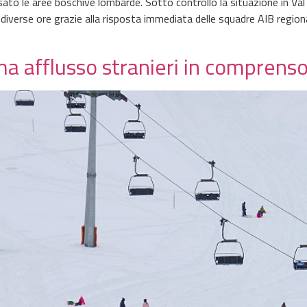
essato le aree boschive lombarde. Sotto controllo la situazione in 
iverse ore grazie alla risposta immediata delle squadre AIB regionali
 afflusso stranieri in comprensori