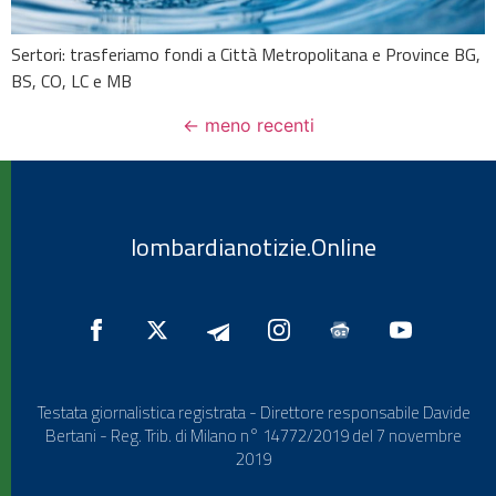
Sertori: trasferiamo fondi a Città Metropolitana e Province BG,
BS, CO, LC e MB
←
meno recenti
lombardianotizie.Online
Testata giornalistica registrata - Direttore responsabile Davide
Bertani - Reg. Trib. di Milano n° 14772/2019 del 7 novembre
2019