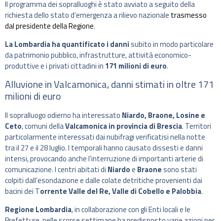
Il programma dei sopralluoghi è stato avviato a seguito della
richiesta dello stato d’emergenza a rilievo nazionale
trasmesso
dal presidente della Regione
.
La Lombardia ha quantificato i danni
subito in modo particolare
da patrimonio pubblico, infrastrutture, attività economico-
produttive e i privati cittadini in
171 milioni di euro
.
Alluvione in Valcamonica, danni stimati in oltre 171
milioni di euro
Il sopralluogo odierno ha interessato
Niardo, Braone, Losine e
Ceto
, comuni della
Valcamonica in provincia di Brescia
. Territori
particolarmente interessati dai nubifragi verificatisi nella notte
tra il 27 e il 28 luglio. I temporali hanno causato dissesti e danni
intensi, provocando anche l’interruzione di importanti arterie di
comunicazione. I centri abitati di
Niardo
e
Braone
sono stati
colpiti dall’esondazione e dalle colate detritiche provenienti dai
bacini dei T
orrente Valle del Re, Valle di Cobello e Palobbia
.
Regione Lombardia
, in collaborazione con gli Enti locali e le
Prefetture, nelle scorse settimane ha predisposto varie azioni per