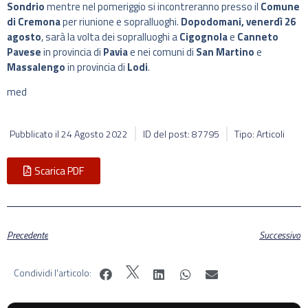
Sondrio
mentre nel pomeriggio si incontreranno presso il
Comune
di Cremona
per riunione e sopralluoghi.
Dopodomani, venerdì 26
agosto
, sarà la volta dei sopralluoghi a
Cigognola
e
Canneto
Pavese
in provincia di
Pavia
e nei comuni di
San Martino
e
Massalengo
in provincia di
Lodi
.
med
Pubblicato il
24 Agosto 2022
ID del post: 87795
Tipo: Articoli
Scarica PDF
Precedente
Successivo
Condividi l'articolo: