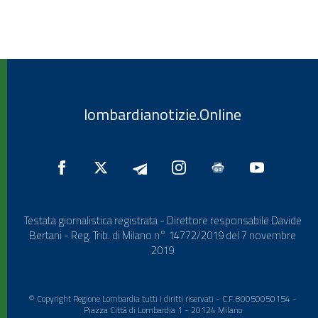
lombardianotizie.Online
Testata giornalistica registrata - Direttore responsabile Davide
Bertani - Reg. Trib. di Milano n° 14772/2019 del 7 novembre
2019
© Copyright Regione Lombardia tutti i diritti riservati - C.F. 80050050154 -
Piazza Città di Lombardia 1 - 20124 Milano