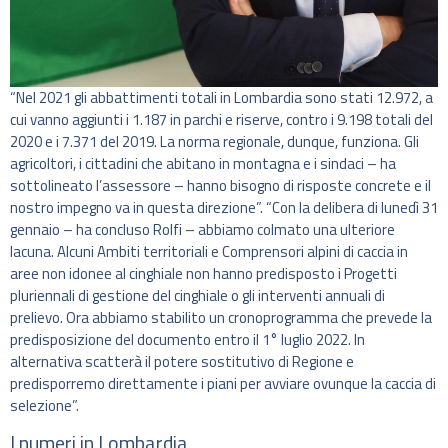
“Nel 2021 gli abbattimenti totali in Lombardia sono stati 12.972, a
cui vanno aggiunti i 1.187 in parchi e riserve, contro i 9.198 totali del
2020 e i 7.371 del 2019. La norma regionale, dunque, funziona. Gli
agricoltori, i cittadini che abitano in montagna e i sindaci – ha
sottolineato l’assessore – hanno bisogno di risposte concrete e il
nostro impegno va in questa direzione”. “Con la delibera di lunedì 31
gennaio – ha concluso Rolfi – abbiamo colmato una ulteriore
lacuna. Alcuni Ambiti territoriali e Comprensori alpini di caccia in
aree non idonee al cinghiale non hanno predisposto i Progetti
pluriennali di gestione del cinghiale o gli interventi annuali di
prelievo. Ora abbiamo stabilito un cronoprogramma che prevede la
predisposizione del documento entro il 1° luglio 2022. In
alternativa scatterà il potere sostitutivo di Regione e
predisporremo direttamente i piani per avviare ovunque la caccia di
selezione”.
I numeri in Lombardia