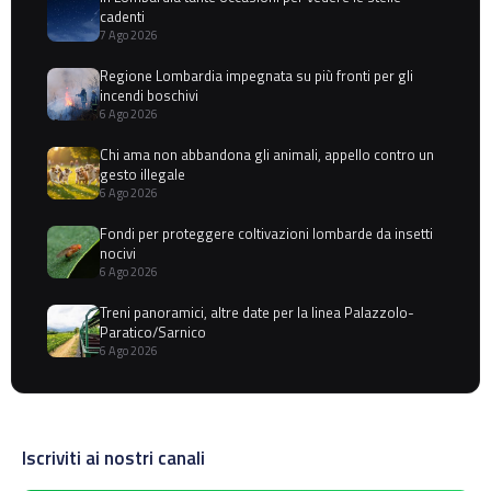
cadenti
7 Ago 2026
Regione Lombardia impegnata su più fronti per gli
incendi boschivi
6 Ago 2026
Chi ama non abbandona gli animali, appello contro un
gesto illegale
6 Ago 2026
Fondi per proteggere coltivazioni lombarde da insetti
nocivi
6 Ago 2026
Treni panoramici, altre date per la linea Palazzolo-
Paratico/Sarnico
6 Ago 2026
Iscriviti ai nostri canali