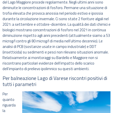
del Lago Maggiore procede regolarmente. Negli ultimi anni sono
diminuite le concentrazioni di fosforo. Permane una situazione di
trofia elevata che provoca anossia nel periodo estivo e ipossia
durante la circolazione invernale. Ci sono state 2 fioriture algali nel
2021: a settembre e ottobre-dicembre. La qualità dei dati chimici e
biologici mostrano concentrazioni di fosforo nel 2021 in continua
diminuzione rispetto agli anni precedenti (attualmente siamo a 53
microg/l contro gli 80 microg/l di media nell’ultimo decennio). Le
analisi di PCB (sostanze usate in campo industriale) e DDT
(insetticida) su sedimenti e pesci non rilevano situazioni anomale.
Relativamente ai monitoraggi su Bardello e Maggiore non si
riscontrano particolari evidenze dell’impatto dello scarico
dell’impianto di prelievo ipolimnico su questi ambienti.
Per balneazione Lago di Varese riscontri positivi di
tutti i parametri
Per
quanto
riguarda
la