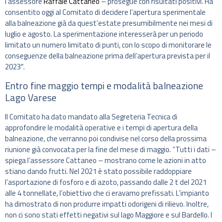
l’assessore
Raffale Cattaneo
– prosegue con risultati positivi. Ha
consentito oggi al Comitato di decidere l’apertura sperimentale
alla balneazione già da quest’estate presumibilmente nei mesi di
luglio e agosto. La sperimentazione interesserà per un periodo
limitato un numero limitato di punti, con lo scopo di monitorare le
conseguenze della balneazione prima dell’apertura prevista per il
2023″.
Entro fine maggio tempi e modalità balneazione
Lago Varese
Il Comitato ha dato mandato alla Segreteria Tecnica di
approfondire le modalità operative e i tempi di apertura della
balneazione, che verranno poi condivise nel corso della prossima
riunione già convocata per la fine del mese di maggio. “Tutti i dati –
spiega l’assessore Cattaneo – mostrano come le azioni in atto
stiano dando frutti. Nel 2021 è stato possibile raddoppiare
l’asportazione di fosforo e di azoto, passando dalle 2 t del 2021
alle 4 tonnellate, l’obiettivo che ci eravamo prefissati. L’impianto
ha dimostrato di non produrre impatti odorigeni di rilievo. Inoltre,
non ci sono stati effetti negativi sul lago Maggiore e sul Bardello. I