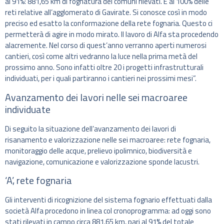
al 91%: 881,65 km di fognatura dei comuni rilevati. E al 100% delle
reti relative all’agglomerato di Gavirate. Si conosce così in modo
preciso ed esatto la conformazione della rete fognaria. Questo ci
permetterà di agire in modo mirato. Il lavoro di Alfa sta procedendo
alacremente. Nel corso di quest’anno verranno aperti numerosi
cantieri, così come altri vedranno la luce nella prima metà del
prossimo anno. Sono infatti oltre 20 i progetti infrastrutturali
individuati, per i quali partiranno i cantieri nei prossimi mesi”.
Avanzamento dei lavori nelle sei macroaree
individuate
Di seguito la situazione dell’avanzamento dei lavori di
risanamento e valorizzazione nelle sei macroaree: rete fognaria,
monitoraggio delle acque, prelievo ipolimnico, biodiversità e
navigazione, comunicazione e valorizzazione sponde lacustri.
‘A’, rete fognaria
Gli interventi di ricognizione del sistema fognario effettuati dalla
società Alfa procedono in linea col cronoprogramma: ad oggi sono
stati rilevati in campo circa 881,65 km, pari al 91% del totale