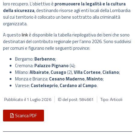
loro recupero. L’obiettivo è
promuovere la legalità e la cultura
della sicurezza
, destinando risorse agli enti locali della Lombardia
sul cui territorio è collocato un bene sottratto alla criminalità
organizzata.
A questo
link
è disponibile la tabella riepilogativa dei beni che sono
destinatari del contributo regionale per l’anno 2026. Sono suddivisi
per comuni e figurano nelle seguenti province:
Bergamo:
Berbenno
;
Cremona:
Palazzo Pignano
(4);
Milano:
Albairate
,
Cusago
(2),
Villa Cortese
,
Cisliano
;
Monza e Brianza:
Cesano Maderno
,
Misinto
;
Varese:
Castelseprio
,
Cardano al Campo
.
Pubblicato il
1 Luglio 2026
ID del post: 584661
Tipo: Articoli
Scarica PDF