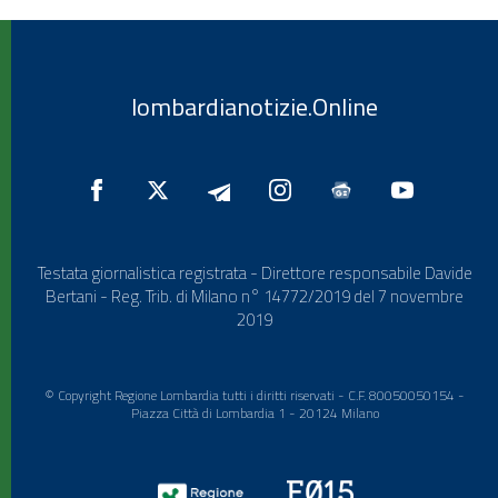
lombardianotizie.Online
Testata giornalistica registrata - Direttore responsabile Davide
Bertani - Reg. Trib. di Milano n° 14772/2019 del 7 novembre
2019
© Copyright Regione Lombardia tutti i diritti riservati - C.F. 80050050154 -
Piazza Città di Lombardia 1 - 20124 Milano