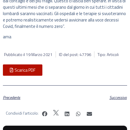
dal contagio e dei più fragili. Questo ci lascia ben sperare. In vista di
questi ultimi mesi che ci separano dal giorno in cui tutti i cittadini
lombardi saranno vaccinati. Gli ospedali e le terapie si svuoteranno
e potremo realisticamente vedersi avvicinare alla voce decessi
Covid, finalmente il numero zero”.
ama
Pubblicato il
19 Marzo 2021
ID del post: 47796
Tipo: Articoli
Scarica PDF
Precedente
Successivo
Condividi l'articolo: