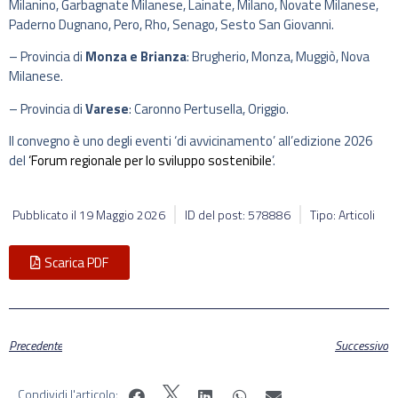
Milanino, Garbagnate Milanese, Lainate, Milano, Novate Milanese,
Paderno Dugnano, Pero, Rho, Senago, Sesto San Giovanni.
– Provincia di
Monza e Brianza
: Brugherio, Monza, Muggiò, Nova
Milanese.
– Provincia di
Varese
: Caronno Pertusella, Origgio.
Il convegno è uno degli eventi ‘di avvicinamento’ all’edizione 2026
del
‘Forum regionale per lo sviluppo sostenibile
’.
Pubblicato il
19 Maggio 2026
ID del post: 578886
Tipo: Articoli
Scarica PDF
Precedente
Successivo
Condividi l'articolo: