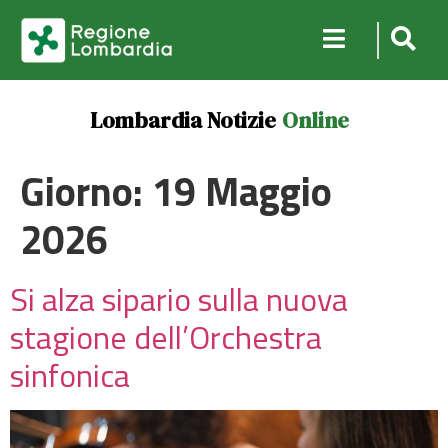
Lombardia Notizie
Online
Giorno:
19 Maggio
2026
Si alza sipario sulla nuova
stagione dell’Orchestra
sinfonica