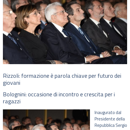
Rizzoli: formazione è parola chiave per futuro dei
giovani
Bolognini: occasione di incontro e crescita per i
ragazzi
Inaugurato dal
Presidente della
Repubblica Sergio