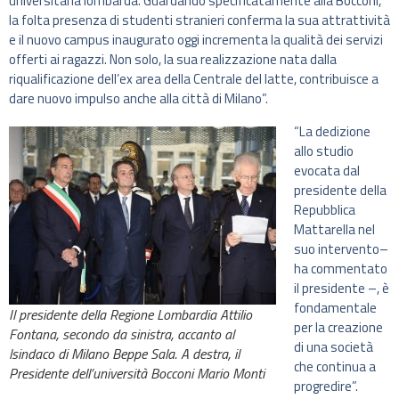
universitaria lombarda. Guardando specificatamente alla Bocconi,
la folta presenza di studenti stranieri conferma la sua attrattività
e il nuovo campus inaugurato oggi incrementa la qualità dei servizi
offerti ai ragazzi. Non solo, la sua realizzazione nata dalla
riqualificazione dell’ex area della Centrale del latte, contribuisce a
dare nuovo impulso anche alla città di Milano”.
“La dedizione
allo studio
evocata dal
presidente della
Repubblica
Mattarella nel
suo intervento–
ha commentato
il presidente –, è
fondamentale
Il presidente della Regione Lombardia Attilio
per la creazione
Fontana, secondo da sinistra, accanto al
di una società
lsindaco di Milano Beppe Sala. A destra, il
che continua a
Presidente dell’università Bocconi Mario Monti
progredire”.