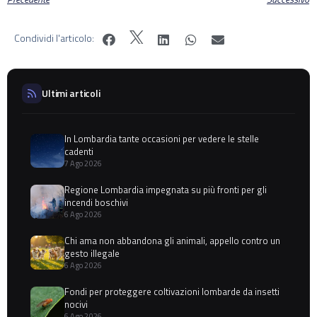
Condividi l'articolo:
Ultimi articoli
In Lombardia tante occasioni per vedere le stelle
cadenti
7 Ago 2026
Regione Lombardia impegnata su più fronti per gli
incendi boschivi
6 Ago 2026
Chi ama non abbandona gli animali, appello contro un
gesto illegale
6 Ago 2026
Fondi per proteggere coltivazioni lombarde da insetti
nocivi
6 Ago 2026