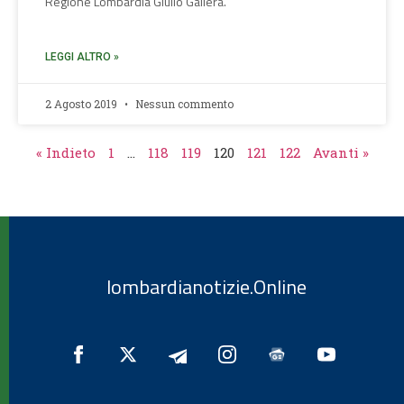
Regione Lombardia Giulio Gallera.
LEGGI ALTRO »
2 Agosto 2019
Nessun commento
« Indieto
1
…
118
119
120
121
122
Avanti »
lombardianotizie.Online