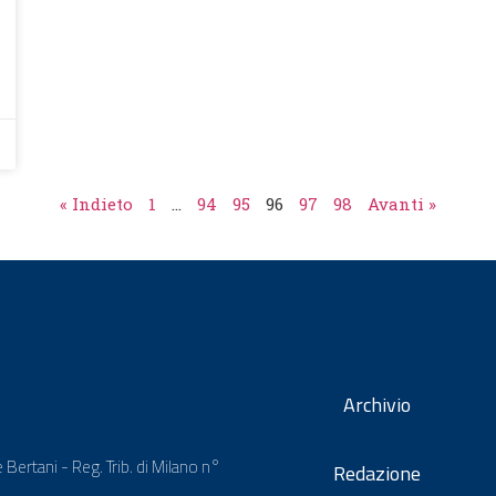
« Indieto
1
…
94
95
96
97
98
Avanti »
Archivio
 Bertani - Reg. Trib. di Milano n°
Redazione