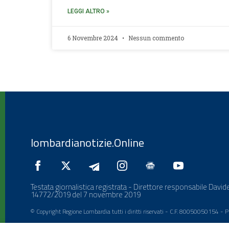
LEGGI ALTRO »
6 Novembre 2024
Nessun commento
lombardianotizie.Online
Testata giornalistica registrata - Direttore responsabile Davide
14772/2019 del 7 novembre 2019
© Copyright Regione Lombardia tutti i diritti riservati - C.F. 80050050154 -