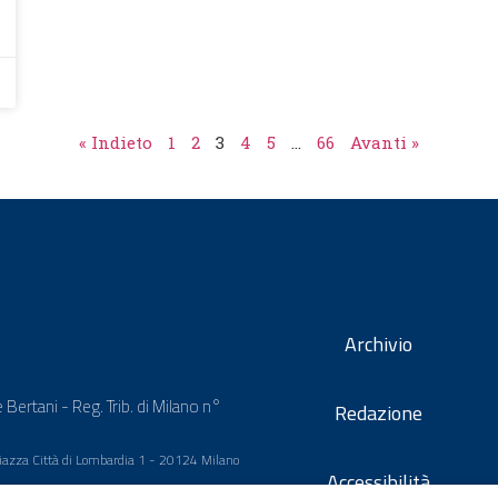
« Indieto
1
2
3
4
5
…
66
Avanti »
Archivio
 Bertani - Reg. Trib. di Milano n°
Redazione
 Piazza Città di Lombardia 1 - 20124 Milano
Accessibilità