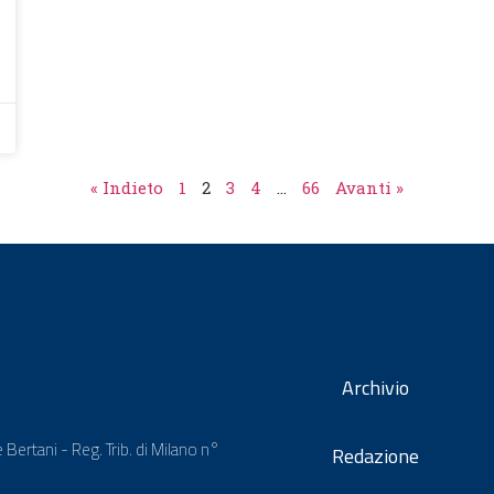
« Indieto
1
2
3
4
…
66
Avanti »
Archivio
 Bertani - Reg. Trib. di Milano n°
Redazione