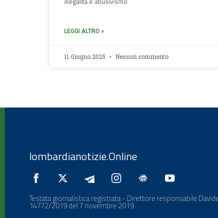
illegalità e abusivismo
LEGGI ALTRO »
11 Giugno 2025
Nessun commento
lombardianotizie.Online
Testata giornalistica registrata - Direttore responsabile Davide
14772/2019 del 7 novembre 2019