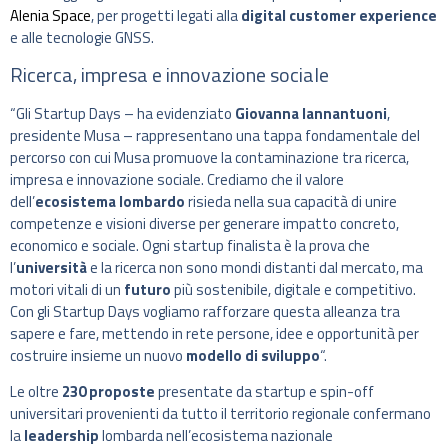
Alenia Space
, per progetti legati alla
digital customer experience
e alle tecnologie GNSS.
Ricerca, impresa e innovazione sociale
“Gli Startup Days – ha evidenziato
Giovanna Iannantuoni
,
presidente Musa – rappresentano una tappa fondamentale del
percorso con cui Musa promuove la contaminazione tra ricerca,
impresa e innovazione sociale. Crediamo che il valore
dell’
ecosistema lombardo
risieda nella sua capacità di unire
competenze e visioni diverse per generare impatto concreto,
economico e sociale. Ogni startup finalista è la prova che
l’
università
e la ricerca non sono mondi distanti dal mercato, ma
motori vitali di un
futuro
più sostenibile, digitale e competitivo.
Con gli Startup Days vogliamo rafforzare questa alleanza tra
sapere e fare, mettendo in rete persone, idee e opportunità per
costruire insieme un nuovo
modello di sviluppo
“.
Le oltre
230 proposte
presentate da startup e spin-off
universitari provenienti da tutto il territorio regionale confermano
la
leadership
lombarda nell’ecosistema nazionale