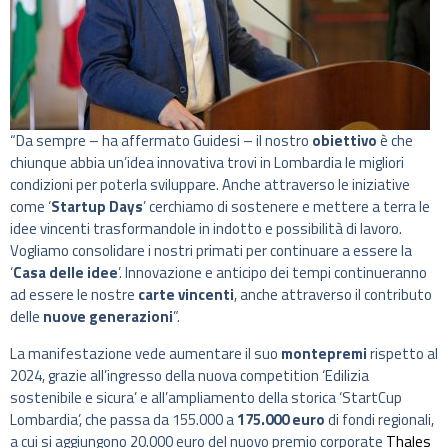
“Da sempre – ha affermato Guidesi – il nostro
obiettivo
è che
chiunque abbia un’idea innovativa trovi in Lombardia le migliori
condizioni per poterla sviluppare. Anche attraverso le iniziative
come ‘
Startup Days
’ cerchiamo di sostenere e mettere a terra le
idee vincenti trasformandole in indotto e possibilità di lavoro.
Vogliamo consolidare i nostri primati per continuare a essere la
‘
Casa delle idee
’. Innovazione e anticipo dei tempi continueranno
ad essere le nostre
carte vincenti
, anche attraverso il contributo
delle
nuove generazioni
”.
La manifestazione vede aumentare il suo
montepremi
rispetto al
2024, grazie all’ingresso della nuova competition ‘Edilizia
sostenibile e sicura’ e all’ampliamento della storica ‘StartCup
Lombardia’, che passa da 155.000 a
175.000 euro
di fondi regionali,
a cui si aggiungono 20.000 euro del nuovo premio corporate
Thales