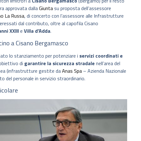
itori limitrofi a
Cisano Bergamasco
(Bergamo) per il resto
era approvata dalla
Giunta
su proposta dell’assessore
o La Russa
, di concerto con l’assessore alle Infrastrutture
teressati dal contributo, oltre al capofila Cisano
nni XXIII
e
Villa d’Adda
.
i vicino a Cisano Bergamasco
vato lo stanziamento per potenziare i
servizi coordinati e
’obiettivo di
garantire la sicurezza stradale
nell’area del
tea (infrastrutture gestite da
Anas Spa
– Azienda Nazionale
to del personale in servizio straordinario.
eicolare