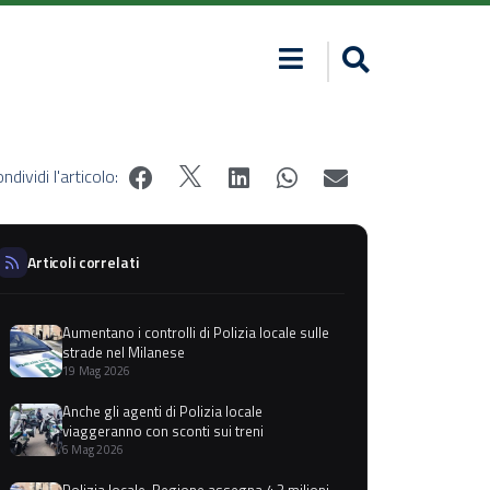
ndividi l'articolo:
Articoli correlati
Aumentano i controlli di Polizia locale sulle
strade nel Milanese
19 Mag 2026
Anche gli agenti di Polizia locale
viaggeranno con sconti sui treni
6 Mag 2026
Polizia locale, Regione assegna 4,3 milioni