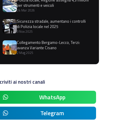
per strumenti e veicoli
24 Mar 2026
Sicurezza stradale, aumentano i controlli
di Polizia locale nel 2025
3 Nov 2025
Collegamento Bergamo-Lecco, Terzi:
avanza Variante Cisano
2 Mag 2025
criviti ai nostri canali
WhatsApp
Telegram