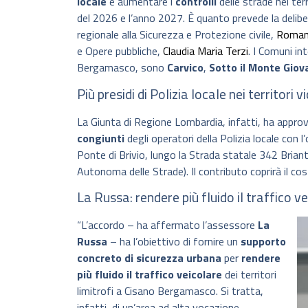
locale
e aumentare i
controlli
delle strade nei terr
del 2026 e l’anno 2027. È quanto prevede la delib
regionale alla Sicurezza e Protezione civile,
Roman
e Opere pubbliche,
Claudia Maria Terzi
. I Comuni in
Bergamasco, sono
Carvico
,
Sotto il Monte Giova
Più presidi di Polizia locale nei territor
La Giunta di Regione Lombardia, infatti, ha appro
congiunti
degli operatori della Polizia locale con l
Ponte di Brivio, lungo la Strada statale 342 Brian
Autonoma delle Strade). Il contributo coprirà il cos
La Russa: rendere più fluido il traffico v
“L’accordo – ha affermato l’assessore
La
Russa
– ha l’obiettivo di fornire un
supporto
concreto di sicurezza urbana
per
rendere
più fluido il traffico veicolare
dei territori
limitrofi a Cisano Bergamasco. Si tratta,
infatti, di un’area ad alta vocazione