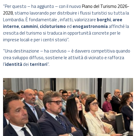
“Per questo – ha aggiunto – con il nuovo
Piano del Turismo 2026-
2028
, stiamo lavorando per distribuire i flussi turistici su tutta la
Lombardia. È fondamentale , infatti, valorizzare
borghi
,
aree
interne
,
cammini
,
cicloturismo
ed
enogastronomia
affinché la
crescita del turismo si traduca in opportunità concrete per le
imprese locali e per i centri storici”.
“Una destinazione – ha concluso – è davvero competitiva quando
crea sviluppo diffuso, sostiene le attività di vicinato e rafforza
l’
identità
dei
territori
“.