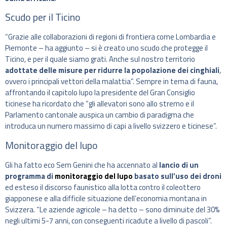
Scudo per il Ticino
“Grazie alle collaborazioni di regioni di frontiera come Lombardia e
Piemonte – ha aggiunto – si è creato uno scudo che protegge il
Ticino, e per il quale siamo grati. Anche sul nostro territorio
adottate delle misure per ridurre la popolazione dei cinghiali
,
ovvero i principali vettori della malattia”. Sempre in tema di fauna,
affrontando il capitolo lupo la presidente del Gran Consiglio
ticinese ha ricordato che “gli allevatori sono allo stremo e il
Parlamento cantonale auspica un cambio di paradigma che
introduca un numero massimo di capi a livello svizzero e ticinese”.
Monitoraggio del lupo
Gli ha fatto eco Sem Genini che ha accennato al
lancio di un
programma di
monitoraggio del lupo
basato sull’uso dei droni
ed esteso il discorso faunistico alla lotta contro il coleottero
giapponese e alla difficile situazione dell’economia montana in
Svizzera. “Le aziende agricole – ha detto – sono diminuite del 30%
negli ultimi 5-7 anni, con conseguenti ricadute a livello di pascoli”.