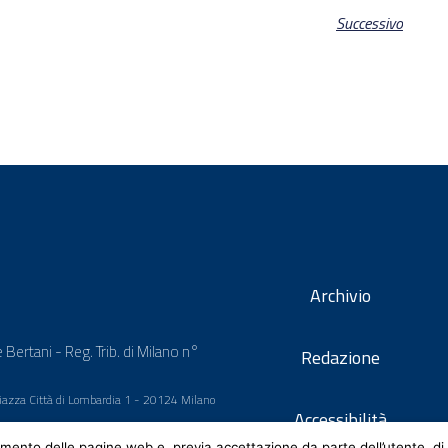
Successivo
Archivio
 Bertani - Reg. Trib. di Milano n°
Redazione
 Piazza Città di Lombardia 1 - 20124 Milano
Accessibilità
mento delle pagine web e, previa accettazione da parte dell’utente, di 