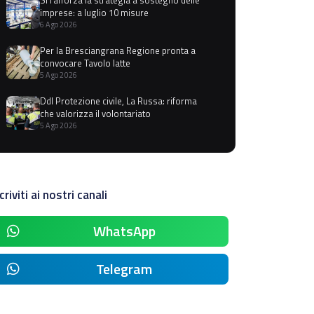
imprese: a luglio 10 misure
6 Ago 2026
Per la Bresciangrana Regione pronta a
convocare Tavolo latte
5 Ago 2026
Ddl Protezione civile, La Russa: riforma
che valorizza il volontariato
5 Ago 2026
criviti ai nostri canali
WhatsApp
Telegram