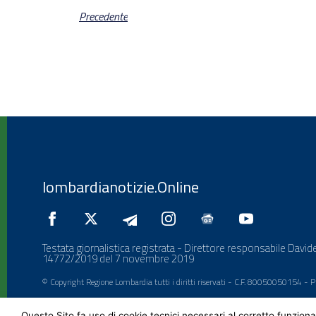
Precedente
lombardianotizie.Online
Testata giornalistica registrata - Direttore responsabile Davide
14772/2019 del 7 novembre 2019
© Copyright Regione Lombardia tutti i diritti riservati - C.F. 80050050154 -
Questo Sito fa uso di cookie tecnici necessari al corretto funziona