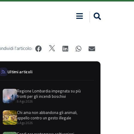
ndividi l'articolo:
Ultimi articoli
Regione Lombardia impegnata su più
fronti per gli incendi boschivi
6 Ago 2026
Chi ama non abbandona gli animali,
appello contro un gesto illegale
6 Ago 2026
Fondi per proteggere coltivazioni