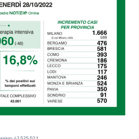
essivo: 42.525.027