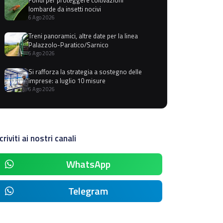
lombarde da insetti nocivi
6 Ago 2026
Treni panoramici, altre date per la linea
Palazzolo-Paratico/Sarnico
6 Ago 2026
Si rafforza la strategia a sostegno delle
imprese: a luglio 10 misure
6 Ago 2026
criviti ai nostri canali
WhatsApp
Telegram