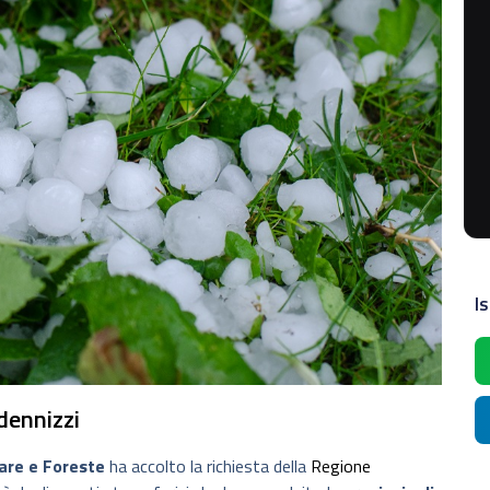
Is
ndennizzi
tare e Foreste
ha accolto la richiesta della
Regione