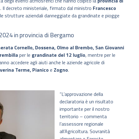
tà degli eventi atmosferici che hanno colpito la
provincia di
. Il decreto ministeriale, firmato dal ministro
Francesco
elle strutture aziendali danneggiate da grandinate e piogge
2024 in provincia di Bergamo
erata Cornello, Dossena, Olmo al Brembo, San Giovanni
rembilla
per le
grandinate del 12 luglio
, mentre per le
nno accedere agli aiuti anche le aziende agricole di
averina Terme, Pianico
e
Zogno
.
“L’approvazione della
declaratoria è un risultato
importante per il nostro
territorio – commenta
l’assessore regionale
all’Agricoltura. Sovranità
alimentare e Foreste,