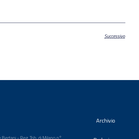
Successivo
Archivio
 Bertani - Reg. Trib. di Milano n°