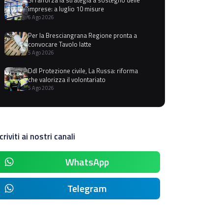
imprese: a luglio 10 misure
6 Ago 2026
Per la Bresciangrana Regione pronta a
convocare Tavolo latte
5 Ago 2026
Ddl Protezione civile, La Russa: riforma
che valorizza il volontariato
5 Ago 2026
criviti ai nostri canali
WhatsApp
Telegram