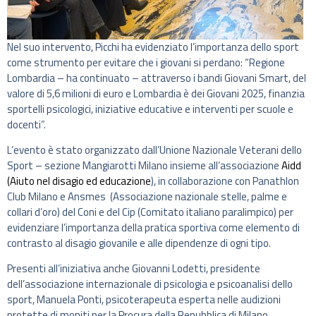
Nel suo intervento, Picchi ha evidenziato l’importanza dello sport
come strumento per evitare che i giovani si perdano: “Regione
Lombardia – ha continuato – attraverso i bandi Giovani Smart, del
valore di 5,6 milioni di euro e Lombardia è dei Giovani 2025, finanzia
sportelli psicologici, iniziative educative e interventi per scuole e
docenti”.
L’evento è stato organizzato dall’Unione Nazionale Veterani dello
Sport – sezione Mangiarotti Milano insieme all’associazione
Aidd
(Aiuto nel disagio ed educazione
), in collaborazione con Panathlon
Club Milano e Ansmes (Associazione nazionale stelle, palme e
collari d’oro) del Coni e del Cip (Comitato italiano paralimpico) per
evidenziare l’importanza della pratica sportiva come elemento di
contrasto al disagio giovanile e alle dipendenze di ogni tipo.
Presenti all’iniziativa anche Giovanni Lodetti, presidente
dell’associazione internazionale di psicologia e psicoanalisi dello
sport, Manuela Ponti, psicoterapeuta esperta nelle audizioni
protette di moniti per la Procura della Repubblica di Milano.