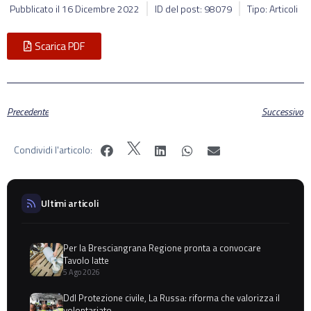
Pubblicato il
16 Dicembre 2022
ID del post: 98079
Tipo: Articoli
Scarica PDF
Precedente
Successivo
Condividi l'articolo:
Ultimi articoli
Per la Bresciangrana Regione pronta a convocare
Tavolo latte
5 Ago 2026
Ddl Protezione civile, La Russa: riforma che valorizza il
volontariato