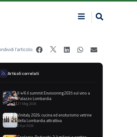
ndividi l'articolo:
Articoli correlati
Il 4/6 il summit Envisioning2035 sul vino a
Palazzo Lombardia
21 Mag 2026
Vinitaly 2026: cucina ed enoturismo vetrine
della Lombardia attrattiva
2 Apr 2026
Enologia. Beduschi: 3,7 milioni a cantine