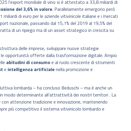
025 l’export mondiale di vino si è attestato a 33,8 miliardi di
essione del 3,6% in valore
. Parallelamente emergono però
miliardi di euro per le aziende vitivinicole italiane e i mercati
port nazionale, passando dal 15,1% del 2019 al 19,5% del
atta di un ripiego ma di un asset strategico in crescita su
a struttura delle imprese, sviluppare nuove strategie
 le opportunità offerte dalla trasformazione digitale. Ampio
elle
abitudini di consumo
e al ruolo crescente di strumenti
st
e
intelligenza artificiale
nella promozione e
oduttiva lombarda – ha concluso Beduschi – ma è anche un
in modo determinante all’attrattività dei nostri territori . La
re con attenzione tradizione e innovazione, mantenendo
mpre più competitivo il sistema vitivinicolo lombardo e