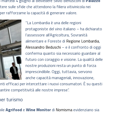
martedì 4 giugno al Belvedere Silvio Berlusconi di
Palazzo
tere sulle sfide che attendono la filiera vitivinicola nei
per rafforzarne la capacità di generare valore.
“La Lombardia è una delle regioni
protagoniste del vino italiano – ha dichiarato
l’assessore all’Agricoltura, Sovranità
alimentare e Foreste di
Regione Lombardia
,
Alessandro Beduschi
– e il confronto di oggi
conferma quanto sia necessario guardare al
futuro con coraggio e visione. La qualità delle
nostre produzioni resta un punto di forza
imprescindibile. Oggi, tuttavia, servono
anche capacità manageriali, innovazione,
nti efficaci per intercettare i nuovi consumatori. È su questi
antire competitività alle nostre imprese”.
per turismo
bile
Agrifood
e
Wine Monitor
di
Nomisma
evidenziano sia