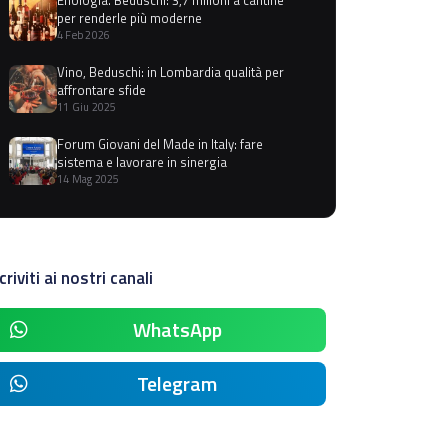
per renderle più moderne
4 Feb 2026
Vino, Beduschi: in Lombardia qualità per
affrontare sfide
11 Giu 2025
Forum Giovani del Made in Italy: fare
sistema e lavorare in sinergia
14 Mag 2025
criviti ai nostri canali
WhatsApp
Telegram