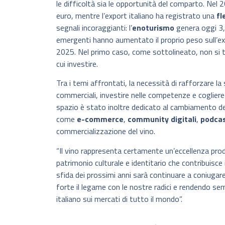
le difficoltà sia le opportunità del comparto. Nel 2
euro, mentre l’export italiano ha registrato una
fl
segnali incoraggianti: l’
enoturismo
genera oggi 3,1 
emergenti hanno aumentato il proprio peso sull’ex
2025. Nel primo caso, come sottolineato, non si tr
cui investire.
Tra i temi affrontati, la necessità di rafforzare l
commerciali, investire nelle competenze e cogliere
spazio è stato inoltre dedicato al cambiamento d
come
e-commerce
,
community digitali
,
podca
commercializzazione del vino.
“Il vino rappresenta certamente un’eccellenza pr
patrimonio culturale e identitario che contribuisce 
sfida dei prossimi anni sarà continuare a coniuga
forte il legame con le nostre radici e rendendo se
italiano sui mercati di tutto il mondo”.