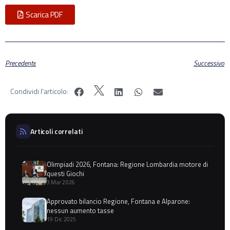
Scarica PDF
Precedente
Successivo
Condividi l'articolo:
Articoli correlati
Olimpiadi 2026, Fontana: Regione Lombardia motore di
questi Giochi
3 Mar 2026
Approvato bilancio Regione, Fontana e Alparone:
nessun aumento tasse
19 Dic 2025