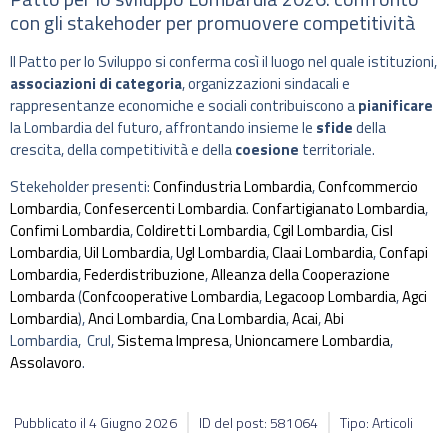
con gli stakehoder per promuovere competitività
Il Patto per lo Sviluppo si conferma così il luogo nel quale istituzioni,
associazioni di categoria
, organizzazioni sindacali e
rappresentanze economiche e sociali contribuiscono a
pianificare
la Lombardia del futuro, affrontando insieme le
sfide
della
crescita, della competitività e della
coesione
territoriale.
Stekeholder presenti:
Confindustria Lombardia
,
Confcommercio
Lombardia
,
Confesercenti Lombardia
.
Confartigianato Lombardia
,
Confimi Lombardia
,
Coldiretti Lombardia
,
Cgil Lombardia
,
Cisl
Lombardia
,
Uil Lombardia
,
Ugl Lombardia
,
Claai Lombardia
,
Confapi
Lombardia
,
Federdistribuzione
,
Alleanza della Cooperazione
Lombarda
(
Confcooperative Lombardia
,
Legacoop Lombardia
,
Agci
Lombardia
),
Anci Lombardia
,
Cna Lombardia
,
Acai
,
Abi
Lombardia, Crul,
Sistema Impresa
,
Unioncamere Lombardia
,
Assolavoro
.
Pubblicato il
4 Giugno 2026
ID del post: 581064
Tipo: Articoli