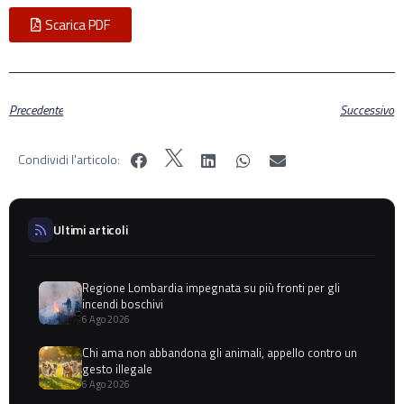
Scarica PDF
Precedente
Successivo
Condividi l'articolo:
Ultimi articoli
Regione Lombardia impegnata su più fronti per gli
incendi boschivi
6 Ago 2026
Chi ama non abbandona gli animali, appello contro un
gesto illegale
6 Ago 2026