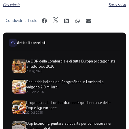
Precedente
Successivo
Condividi l'articolo:
Articoli correlati
Le DOP della Lombardia e di tutta Europa protagoniste
a Tuttofood 2026
7 Mag 2026
Beduschi: Indicazioni Geografiche in Lombardia
valgono 2,9 miliardi
20 Gen 2026
Proposta della Lombardia: una Expo itinerante delle
Dop e Igp europee
22 Ott 2025
Dop Economy, puntare su qualità per competere nei
mercati globali