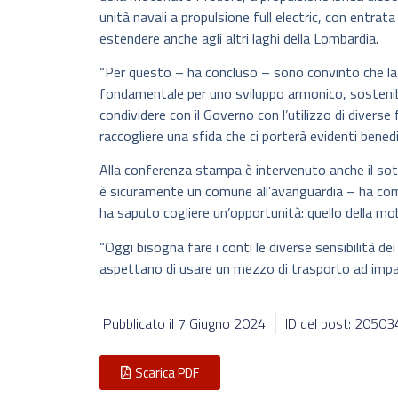
unità navali a propulsione full electric, con entra
estendere anche agli altri laghi della Lombardia.
“Per questo – ha concluso – sono convinto che la 
fondamentale per uno sviluppo armonico, sostenibi
condividere con il Governo con l’utilizzo di diverse 
raccogliere una sfida che ci porterà evidenti benedic
Alla conferenza stampa è intervenuto anche il sott
è sicuramente un comune all’avanguardia – ha com
ha saputo cogliere un’opportunità: quello della mobi
“Oggi bisogna fare i conti le diverse sensibilità de
aspettano di usare un mezzo di trasporto ad impat
Pubblicato il
7 Giugno 2024
ID del post: 20503
Scarica PDF