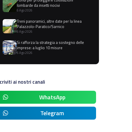
lombarde da insetti nocivi
6 Ago 2026
Treni panoramici, altre date per la linea
Palazzolo-Paratico/Sarnico
6 Ago 2026
Si rafforza la strategia a sostegno delle
imprese: a luglio 10 misure
6 Ago 2026
criviti ai nostri canali
WhatsApp
Telegram