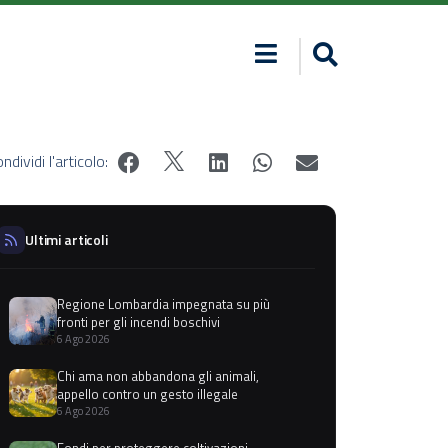
ndividi l'articolo:
Ultimi articoli
Regione Lombardia impegnata su più
fronti per gli incendi boschivi
6 Ago 2026
Chi ama non abbandona gli animali,
appello contro un gesto illegale
6 Ago 2026
Fondi per proteggere coltivazioni