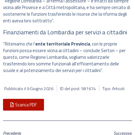
“Regione Lombardia – afferma l’assessore – è infatti da sempre
vicina alle Province e a Città metropolitana, e ha sempre cercato di
sostenerne le funzioni trasferendo le risorse che la riforma degli
enti aveva loro sottratto”.
Finanziamenti da Lombardia per servizi a cittadini
“Riteniamo che l’
ente territoriale Provincia
, con le proprie
funzioni possa essere vicina ai cittadini – conclude Sertori – per
questo, come Regione Lombardia, vogliamo valorizzarle
trasferendo loro somme funzionali all’efficientamento delle
scuole e al potenziamento dei servizi per i cittadini”.
Pubblicato il
9 Giugno 2026
ID del post: 581674
Tipo: Articoli
Scarica PDF
Precedente
Successivo