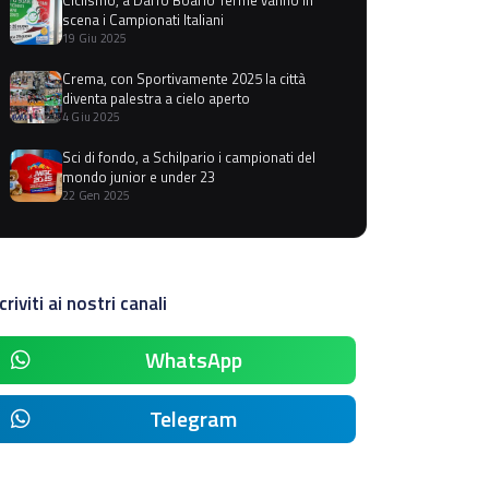
scena i Campionati Italiani
19 Giu 2025
Crema, con Sportivamente 2025 la città
diventa palestra a cielo aperto
4 Giu 2025
Sci di fondo, a Schilpario i campionati del
mondo junior e under 23
22 Gen 2025
criviti ai nostri canali
WhatsApp
Telegram