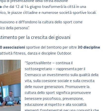
pa di presentazione della terzia edizione
a
che dal 12 al 14 giugno trasformerà la città in una
ico, le piazze cittadine e numerose società sportive locali.
muovono e diffondono la cultura dello sport come
co della persona”.
stimento per la crescita dei giovani
0
associazioni
sportive del territorio per oltre
30
discipline
 attività fitness, danza e discipline Outdoor.
“SportivaMente – continua il
sottosegretario – rappresenta per il
Cremasco un investimento sulla qualità della
vita, sulla coesione sociale e sulla crescita
delle nuove generazioni. Promuovere la
cultura dello sport significa promuovere
benessere psicofisico, prevenzione,
educazione al rispetto e alla socialità:
elementi fondamentali per una comunità che