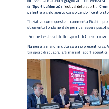
intervenuta martedì 9 giugno alla conferenza stam
di
‘
SportivaMente
’, il
festival dello sport
di
Crem
palestra
a cielo aperto coinvolgendo il centro stor
“Iniziative come queste – commenta Picchi – pro
strumento fondamentale per il benessere psicofisi
Picchi: festival dello sport di Crema inve
Numeri alla mano, in città saranno presenti circa
4
tra sport di squadra, arti marziali, sport acquatici,