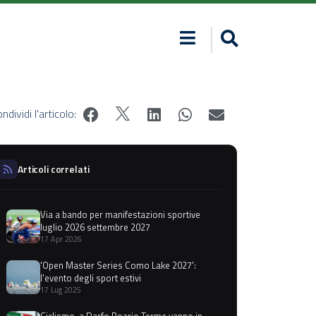
ndividi l'articolo:
Articoli correlati
Via a bando per manifestazioni sportive
luglio 2026 settembre 2027
17 Apr 2026
'Open Master Series Como Lake 2027':
l'evento degli sport estivi
17 Lug 2025
Ciclismo, a Darfo Boario Terme vanno in