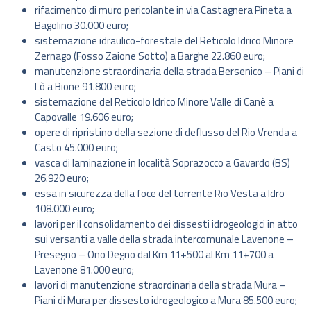
rifacimento di muro pericolante in via Castagnera Pineta a
Bagolino 30.000 euro;
sistemazione idraulico-forestale del Reticolo Idrico Minore
Zernago (Fosso Zaione Sotto) a Barghe 22.860 euro;
manutenzione straordinaria della strada Bersenico – Piani di
Lò a Bione 91.800 euro;
sistemazione del Reticolo Idrico Minore Valle di Canè a
Capovalle 19.606 euro;
opere di ripristino della sezione di deflusso del Rio Vrenda a
Casto 45.000 euro;
vasca di laminazione in località Soprazocco a Gavardo (BS)
26.920 euro;
essa in sicurezza della foce del torrente Rio Vesta a Idro
108.000 euro;
lavori per il consolidamento dei dissesti idrogeologici in atto
sui versanti a valle della strada intercomunale Lavenone –
Presegno – Ono Degno dal Km 11+500 al Km 11+700 a
Lavenone 81.000 euro;
lavori di manutenzione straordinaria della strada Mura –
Piani di Mura per dissesto idrogeologico a Mura 85.500 euro;