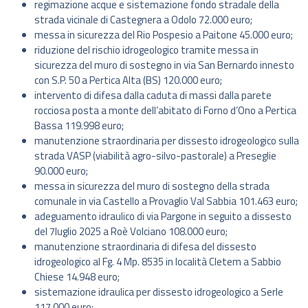
regimazione acque e sistemazione fondo stradale della
strada vicinale di Castegnera a Odolo 72.000 euro;
messa in sicurezza del Rio Pospesio a Paitone 45.000 euro;
riduzione del rischio idrogeologico tramite messa in
sicurezza del muro di sostegno in via San Bernardo innesto
con S.P. 50 a Pertica Alta (BS) 120.000 euro;
intervento di difesa dalla caduta di massi dalla parete
rocciosa posta a monte dell’abitato di Forno d’Ono a Pertica
Bassa 119.998 euro;
manutenzione straordinaria per dissesto idrogeologico sulla
strada VASP (viabilità agro-silvo-pastorale) a Preseglie
90.000 euro;
messa in sicurezza del muro di sostegno della strada
comunale in via Castello a Provaglio Val Sabbia 101.463 euro;
adeguamento idraulico di via Pargone in seguito a dissesto
del 7luglio 2025 a Roè Volciano 108.000 euro;
manutenzione straordinaria di difesa del dissesto
idrogeologico al Fg. 4 Mp. 8535 in località Cletem a Sabbio
Chiese 14.948 euro;
sistemazione idraulica per dissesto idrogeologico a Serle
117.000 euro;