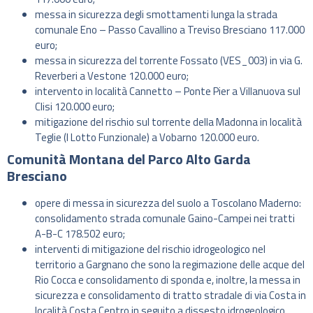
messa in sicurezza degli smottamenti lunga la strada
comunale Eno – Passo Cavallino a Treviso Bresciano 117.000
euro;
messa in sicurezza del torrente Fossato (VES_003) in via G.
Reverberi a Vestone 120.000 euro;
intervento in località Cannetto – Ponte Pier a Villanuova sul
Clisi 120.000 euro;
mitigazione del rischio sul torrente della Madonna in località
Teglie (I Lotto Funzionale) a Vobarno 120.000 euro.
Comunità Montana del Parco Alto Garda
Bresciano
opere di messa in sicurezza del suolo a Toscolano Maderno:
consolidamento strada comunale Gaino-Campei nei tratti
A-B-C 178.502 euro;
interventi di mitigazione del rischio idrogeologico nel
territorio a Gargnano che sono la regimazione delle acque del
Rio Cocca e consolidamento di sponda e, inoltre, la messa in
sicurezza e consolidamento di tratto stradale di via Costa in
località Costa Centro in seguito a dissesto idrogeologico