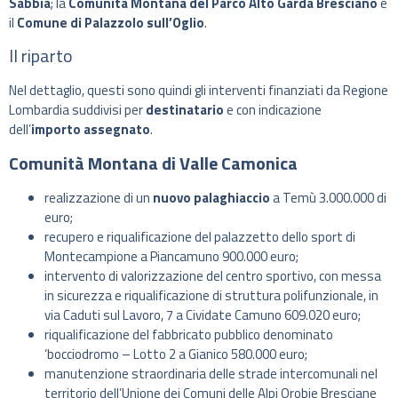
Sabbia
; la
Comunità Montana del Parco Alto Garda Bresciano
e
il
Comune di Palazzolo sull’Oglio
.
Il riparto
Nel dettaglio, questi sono quindi gli interventi finanziati da Regione
Lombardia suddivisi per
destinatario
e con indicazione
dell’
importo assegnato
.
Comunità Montana di Valle Camonica
realizzazione di un
nuovo palaghiaccio
a Temù 3.000.000 di
euro;
recupero e riqualificazione del palazzetto dello sport di
Montecampione a Piancamuno 900.000 euro;
intervento di valorizzazione del centro sportivo, con messa
in sicurezza e riqualificazione di struttura polifunzionale, in
via Caduti sul Lavoro, 7 a Cividate Camuno 609.020 euro;
riqualificazione del fabbricato pubblico denominato
‘bocciodromo – Lotto 2 a Gianico 580.000 euro;
manutenzione straordinaria delle strade intercomunali nel
territorio dell’Unione dei Comuni delle Alpi Orobie Bresciane