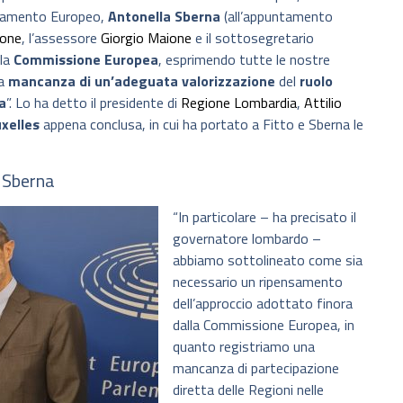
rlamento Europeo,
Antonella Sberna
(all’appuntamento
rone
, l’assessore
Giorgio Maione
e il sottosegretario
lla
Commissione Europea
, esprimendo tutte le nostre
la
mancanza di un’adeguata valorizzazione
del
ruolo
a
”. Lo ha detto il presidente di
Regione Lombardia
,
Attilio
xelles
appena conclusa, in cui ha portato a Fitto e Sberna le
e Sberna
“In particolare – ha precisato il
governatore lombardo –
abbiamo sottolineato come sia
necessario un ripensamento
dell’approccio adottato finora
dalla Commissione Europea, in
quanto registriamo una
mancanza di partecipazione
diretta delle Regioni nelle