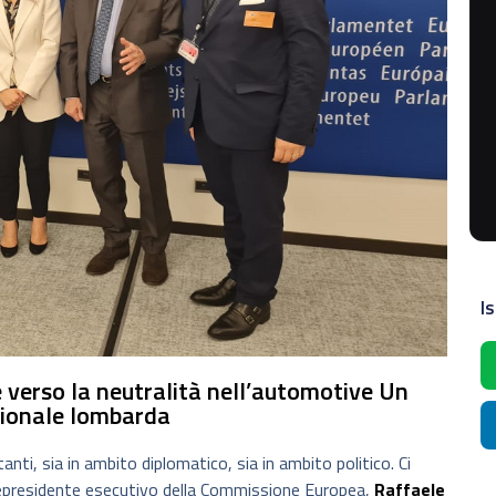
Is
 verso la neutralità nell’automotive Un
uzionale lombarda
nti, sia in ambito diplomatico, sia in ambito politico. Ci
cepresidente esecutivo della Commissione Europea,
Raffaele