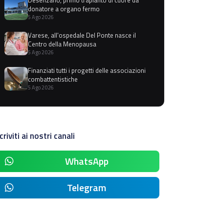
donatore a organo fermo
5 Ago 2026
Varese, all'ospedale Del Ponte nasce il
Centro della Menopausa
5 Ago 2026
Finanziati tutti i progetti delle associazioni
combattentistiche
5 Ago 2026
criviti ai nostri canali
WhatsApp
Telegram