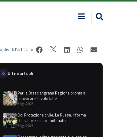
ndividi l'articolo:
Ultimi articoli
Per la Bresciangrana Regione pronta a
convocare Tavolo latte
5 Ago 2026
Ddl Protezione civile, La Russa: riforma
che valorizza il volontariato
5 Ago 2026
Desenzano, primo trapianto di cuore da