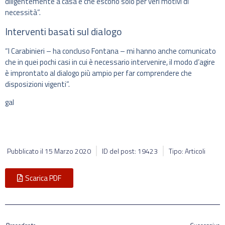
diligentemente a casa e che escono solo per veri motivi di
necessità”.
Interventi basati sul dialogo
“I Carabinieri – ha concluso Fontana – mi hanno anche comunicato
che in quei pochi casi in cui è necessario intervenire, il modo d’agire
è improntato al dialogo più ampio per far comprendere che
disposizioni vigenti”.
gal
Pubblicato il
15 Marzo 2020
ID del post: 19423
Tipo: Articoli
Scarica PDF