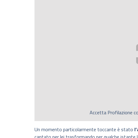
Accetta
Profilazione
co
Un momento particolarmente toccante è stato
l
cantato per lei trasformando per qualche istante le