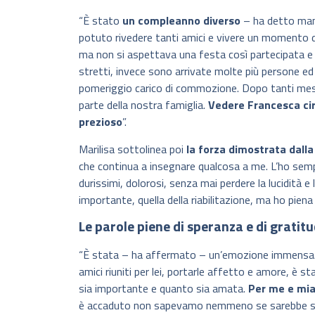
“È stato
un compleanno diverso
– ha detto mamm
potuto rivedere tanti amici e vivere un momento di
ma non si aspettava una festa così partecipata e c
stretti, invece sono arrivate molte più persone e
pomeriggio carico di commozione. Dopo tanti mesi t
parte della nostra famiglia.
Vedere Francesca cir
prezioso
”.
Marilisa sottolinea poi
la forza dimostrata dalla 
che continua a insegnare qualcosa a me. L’ho se
durissimi, dolorosi, senza mai perdere la lucidità
importante, quella della riabilitazione, ma ho piena fi
Le parole piene di speranza e di gratit
“È stata – ha affermato – un’emozione immensa. S
amici riuniti per lei, portarle affetto e amore, è 
sia importante e quanto sia amata.
Per me e mia 
è accaduto non sapevamo nemmeno se sarebbe so