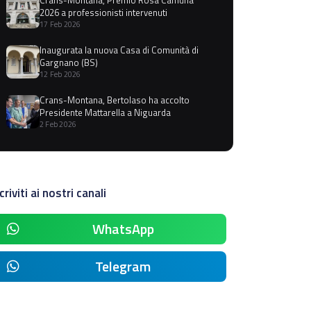
2026 a professionisti intervenuti
17 Feb 2026
Inaugurata la nuova Casa di Comunità di
Gargnano (BS)
12 Feb 2026
Crans-Montana, Bertolaso ha accolto
Presidente Mattarella a Niguarda
2 Feb 2026
criviti ai nostri canali
WhatsApp
Telegram