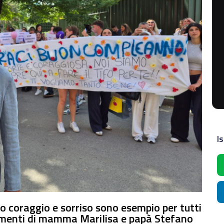
Is
uo coraggio e sorriso sono esempio per tutti
iamenti di mamma Marilisa e papà Stefano