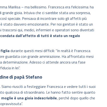
a Marilisa – ma bellissimo. Francesca era felicissima: ha
 grande gioia. Intuiva che ci sarebbe stata una sorpresa,
osì speciale. Pensava di incontrare solo gli affetti più
d è stato davvero emozionante. Per noi genitori è stato un
rascorsi qui, medici, infermieri e operatori sono diventati
condata dall’affetto di tutti è stato un regalo
figlia
durante questi mesi difficili: “In realtà è Francesca
mpre guardata con grande ammirazione. Ha affrontato mesi
 e la determinazione. Adesso ci attende ancora una fase
ducia in lei”.
udine di papà Stefano
iamo riusciti a festeggiare Francesca e vedere tutti i suoi
stato qualcosa di straordinario. Le hanno fatto sentire quanto
moglie è una gioia indescrivibile
, perché dopo quello che
pravvissuta”.