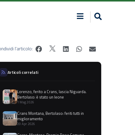
ndividi l'articolo:
Articoli correlati
Lorenzo, ferito a Crans, lascia Niguarda.
Bertolaso: è stato un leone
1 Mag 2026
Crans Montana, Bertolaso: feriti tutti in
miglioramento
20 Apr 2026
Crans-Montana, Premio Rosa Camuna