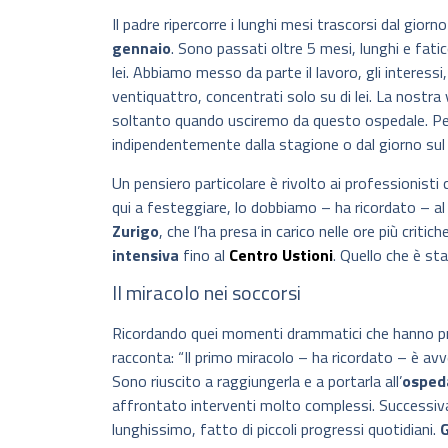
Il padre ripercorre i lunghi mesi trascorsi dal giorno
gennaio
. Sono passati oltre 5 mesi, lunghi e fat
lei. Abbiamo messo da parte il lavoro, gli interessi,
ventiquattro, concentrati solo su di lei. La nostra
soltanto quando usciremo da questo ospedale. Per
indipendentemente dalla stagione o dal giorno sul 
Un pensiero particolare è rivolto ai professionisti 
qui a festeggiare, lo dobbiamo – ha ricordato – al
Zurigo
, che l’ha presa in carico nelle ore più critich
intensiva
fino al
Centro Ustioni
. Quello che è st
Il miracolo nei soccorsi
Ricordando quei momenti drammatici che hanno pre
racconta: “Il primo miracolo – ha ricordato – è av
Sono riuscito a raggiungerla e a portarla all’
ospeda
affrontato interventi molto complessi. Successiv
lunghissimo, fatto di piccoli progressi quotidiani.
G