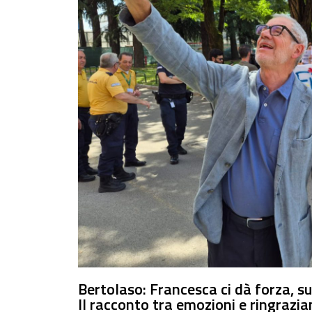
Bertolaso: Francesca ci dà forza, s
Il racconto tra emozioni e ringraz