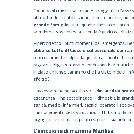
“Sono stati mesi molto duri – ha aggiunto l’asses
affrontando la riabilitazione, mentre per tre, ancor
grande famiglia
, una squadra che vuole vincere 
sorridere e sostenersi a vicenda è qualcosa di strao
Ripercorrendo i primi momenti dell’emergenza, Ber
ebbe su tutto il Paese e sul personale sanitari
profondamente colpiti da quanto accaduto. Ricordo
ragazzi a Niguarda: erano condizioni drammatiche, 
iniziato un lungo cammino che ha visto medici, infer
sforzo”.
L’assessore ha poi voluto sottolineare il
valore d
esperienza – ha sottolineato – dimostra la grande 
sanità: medici, infermieri, tecnici, operatori socio-
funzionamento della struttura, tutti hanno dato 
orgogliosi e ricordarci quanto valore ci sia nelle pe
L’emozione di mamma Marilisa