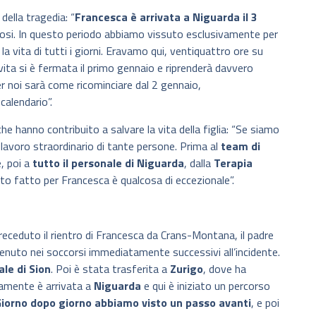
 della tragedia: “
Francesca è arrivata a Niguarda il 3
icosi. In questo periodo abbiamo vissuto esclusivamente per
 la vita di tutti i giorni. Eravamo qui, ventiquattro ore su
 vita si è fermata il primo gennaio e riprenderà davvero
 noi sarà come ricominciare dal 2 gennaio,
calendario”.
che hanno contribuito a salvare la vita della figlia: “Se siamo
 lavoro straordinario di tante persone. Prima al
team di
e, poi a
tutto il personale di Niguarda
, dalla
Terapia
ato fatto per Francesca è qualcosa di eccezionale”.
ceduto il rientro di Francesca da Crans-Montana, il padre
venuto nei soccorsi immediatamente successivi all’incidente.
le di Sion
. Poi è stata trasferita a
Zurigo
, dove ha
amente è arrivata a
Niguarda
e qui è iniziato un percorso
iorno dopo giorno abbiamo visto un passo avanti
, e poi