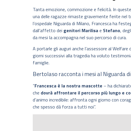
Tanta emozione, commozione e felicità. In queste 
una delle ragazze rimaste gravemente ferite nel t
l’ospedale Niguarda di Milano, Francesca ha feste
dall’affetto dei
genitori Marilisa
e
Stefano
, deg
da mesi la accompagna nel suo percorso di cura.
A portarle gli auguri anche l’assessore al Welfare 
giorni successivi alla tragedia ha voluto testimoniar
famiglie.
Bertolaso racconta i mesi al Niguarda d
“
Francesca è la nostra mascotte
– ha dichiarato
che
dovrà affrontare il percorso più lungo e 
d’animo incredibile: affronta ogni giorno con cora
che spesso dà forza a tutti noi”.