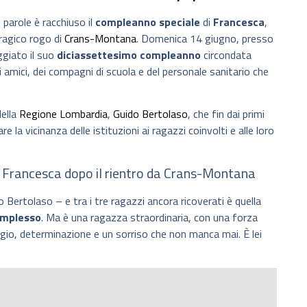
parole è racchiuso il
compleanno speciale
di
Francesca
,
ragico rogo di
Crans-Montana
. Domenica 14 giugno, presso
ggiato il suo
diciassettesimo compleanno
circondata
li amici, dei compagni di scuola e del personale sanitario che
della
Regione Lombardia
,
Guido Bertolaso
, che fin dai primi
e la vicinanza delle istituzioni ai ragazzi coinvolti e alle loro
i Francesca dopo il rientro da Crans-Montana
 Bertolaso – e tra i tre ragazzi ancora ricoverati è quella
complesso
. Ma è una ragazza straordinaria, con una forza
ggio, determinazione e un sorriso che non manca mai. È lei