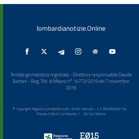
lombardianotizie.Online
Testata giornalistica registrata - Direttore responsabile Davide
Bertani - Reg. Trib. di Milano n° 14772/2019 del 7 novembre
2019
© Copyright Regione Lombardia tutti i diritti riservati - C.F. 80050050154 -
Piazza Città di Lombardia 1 - 20124 Milano